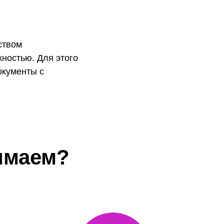
ством
жностью. Для этого
окументы с
имаем?