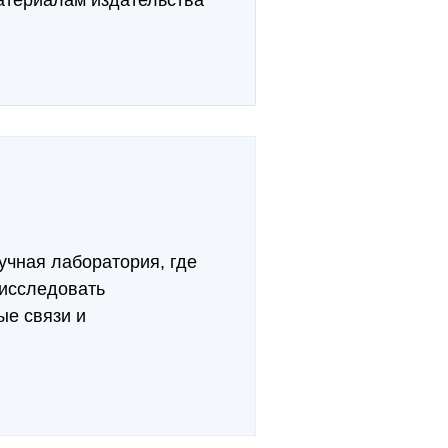
атериалам издательства
учная лаборатория, где
 исследовать
ые связи и