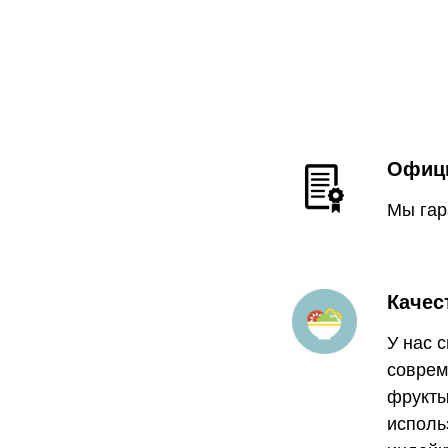
Офици
Мы гар
Качес
У нас 
соврем
фрукты
исполь