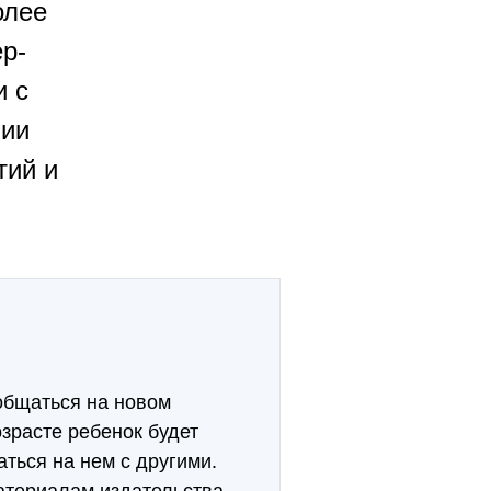
олее
р-
и с
нии
тий и
общаться на новом
озрасте ребенок будет
ться на нем с другими.