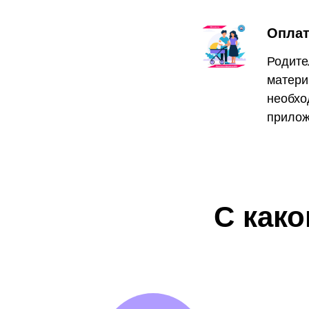
Оплат
Родите
матери
необхо
прилож
С как