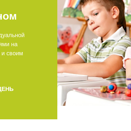
ном
дуальной
ями на
 и своим
ДЕНЬ