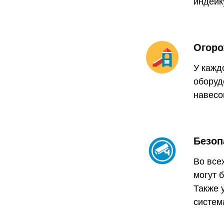
индейку
Огоро
У кажд
оборуд
навесо
Безоп
Во все
могут 
Также 
систем