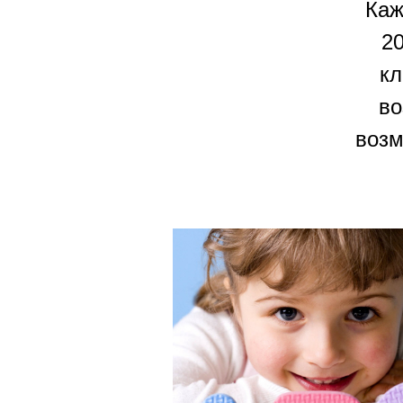
Каж
2
кл
во
возм