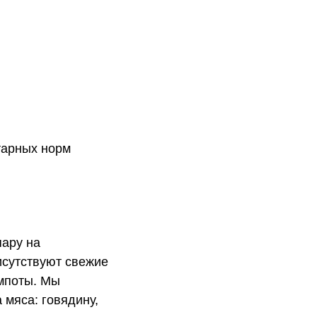
тарных норм
пару на
исутствуют свежие
омпоты. Мы
 мяса: говядину,